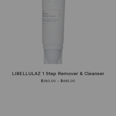
LIBELLULAZ 1 Step Remover & Cleanser
฿
280.00
–
฿
495.00