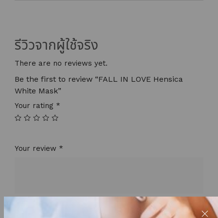
รีวิวจากผู้ใช้จริง
There are no reviews yet.
Be the first to review “FALL IN LOVE Hensica
White Mask”
Your rating
*
Your review
*
Name
*