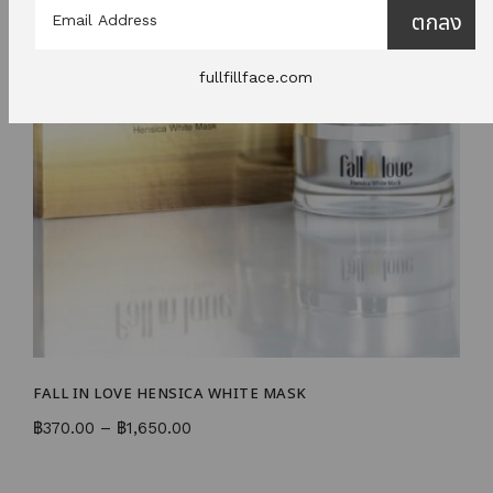
ตกลง
fullfillface.com
FALL IN LOVE HENSICA WHITE MASK
L
฿
370.00
–
฿
1,650.00
฿