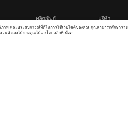
ผลิตภัณฑ์
บริษัท
ระสิทธิภาพ และประสบการณ์ที่ดีในการใช้เว็บไซต์ของคุณ คุณสามารถศึกษารายล
เกี่ยวกับเรา
Skincare
วนตัวเองได้ของคุณได้เองโดยคลิกที่
ตั้งค่า
ตัวแทนจำหน่าย
Cleanser
คำถามที่พบบ่อย
Moisturizers
นโยบายความเป็นส่
Account
Payment M
บัญชีผู้ใช้งาน
คำสั่งซื้อ
ที่อยู่สำหรับการจัดส่ง