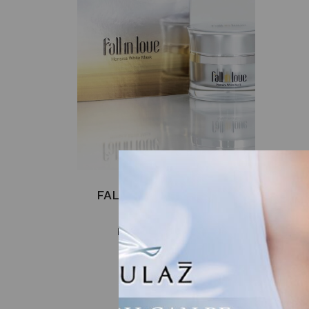
FALL IN LOVE Hensica
LIBE
White Mask
฿
370.00
–
฿
1,650.00