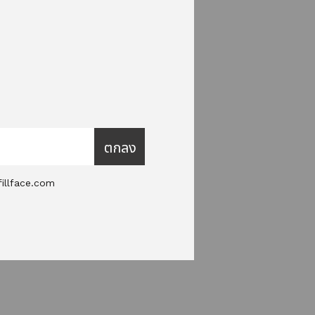
ตกลง
lfillface.com