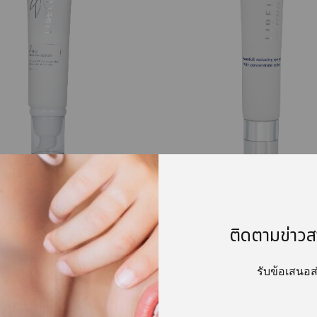
LLULAZ 1 Step Remover
PERFECT EYE INSTANT (
& Cleanser
นี้)
ติดตามข่าวส
฿
280.00
–
฿
495.00
รับข้อเสนอ