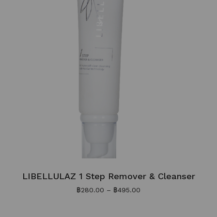
LIBELLULAZ 1 Step Remover & Cleanser
฿
280.00
–
฿
495.00