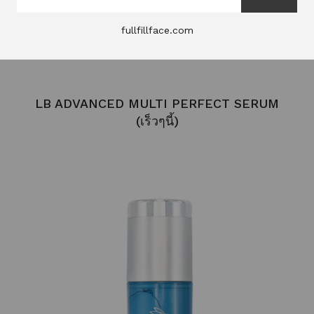
fullfillface.com
LB ADVANCED MULTI PERFECT SERUM
(เร็วๆนี้)